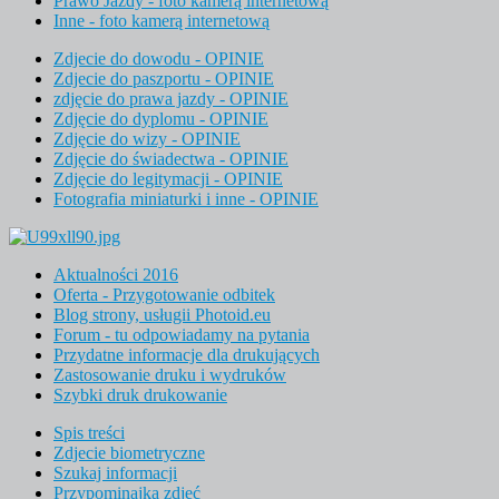
Prawo Jazdy - foto kamerą internetową
Inne - foto kamerą internetową
Zdjecie do dowodu - OPINIE
Zdjecie do paszportu - OPINIE
zdjęcie do prawa jazdy - OPINIE
Zdjęcie do dyplomu - OPINIE
Zdjęcie do wizy - OPINIE
Zdjęcie do świadectwa - OPINIE
Zdjęcie do legitymacji - OPINIE
Fotografia miniaturki i inne - OPINIE
Aktualności 2016
Oferta - Przygotowanie odbitek
Blog strony, usługii Photoid.eu
Forum - tu odpowiadamy na pytania
Przydatne informacje dla drukujących
Zastosowanie druku i wydruków
Szybki druk drukowanie
Spis treści
Zdjecie biometryczne
Szukaj informacji
Przypominajka zdjęć