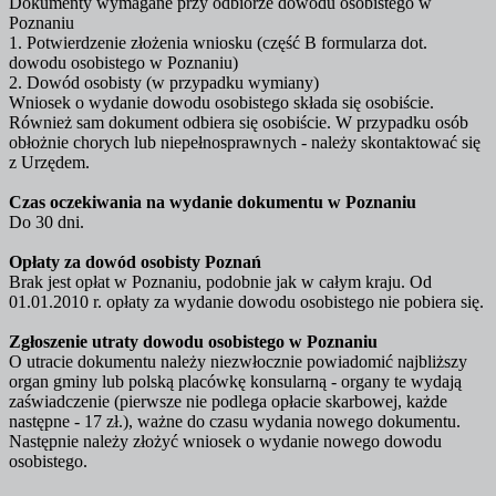
Dokumenty wymagane przy odbiorze dowodu osobistego w
Poznaniu
1. Potwierdzenie złożenia wniosku (część B formularza dot.
dowodu osobistego w Poznaniu)
2. Dowód osobisty (w przypadku wymiany)
Wniosek o wydanie dowodu osobistego składa się osobiście.
Również sam dokument odbiera się osobiście. W przypadku osób
obłożnie chorych lub niepełnosprawnych - należy skontaktować się
z Urzędem.
Czas oczekiwania na wydanie dokumentu w Poznaniu
Do 30 dni.
Opłaty za dowód osobisty Poznań
Brak jest opłat w Poznaniu, podobnie jak w całym kraju. Od
01.01.2010 r. opłaty za wydanie dowodu osobistego nie pobiera się.
Zgłoszenie utraty dowodu osobistego w Poznaniu
O utracie dokumentu należy niezwłocznie powiadomić najbliższy
organ gminy lub polską placówkę konsularną - organy te wydają
zaświadczenie (pierwsze nie podlega opłacie skarbowej, każde
następne - 17 zł.), ważne do czasu wydania nowego dokumentu.
Następnie należy złożyć wniosek o wydanie nowego dowodu
osobistego.