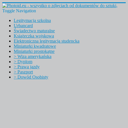
Toggle Navigation
Legitymacja szkolna
Urbancard
Świadectwo maturalne
Książeczka wojskowa
Elektroniczna legitymacja studencka
Miniaturki kwadratowe
Miniaturki prostokątne
> Wiza amerykańska
> Dyplom
> Prawa jazdy
> Paszport
> Dowód Osobisty