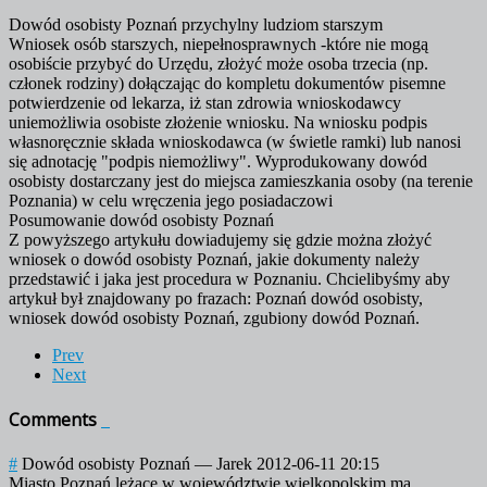
Dowód osobisty Poznań przychylny ludziom starszym
Wniosek osób starszych, niepełnosprawnych -które nie mogą
osobiście przybyć do Urzędu, złożyć może osoba trzecia (np.
członek rodziny) dołączając do kompletu dokumentów pisemne
potwierdzenie od lekarza, iż stan zdrowia wnioskodawcy
uniemożliwia osobiste złożenie wniosku. Na wniosku podpis
własnoręcznie składa wnioskodawca (w świetle ramki) lub nanosi
się adnotację "podpis niemożliwy". Wyprodukowany dowód
osobisty dostarczany jest do miejsca zamieszkania osoby (na terenie
Poznania) w celu wręczenia jego posiadaczowi
Posumowanie dowód osobisty Poznań
Z powyższego artykułu dowiadujemy się gdzie można złożyć
wniosek o dowód osobisty Poznań, jakie dokumenty należy
przedstawić i jaka jest procedura w Poznaniu. Chcielibyśmy aby
artykuł był znajdowany po frazach: Poznań dowód osobisty,
wniosek dowód osobisty Poznań, zgubiony dowód Poznań.
Prev
Next
Comments
#
Dowód osobisty Poznań
—
Jarek
2012-06-11 20:15
Miasto Poznań leżące w województwie wielkopolskim ma