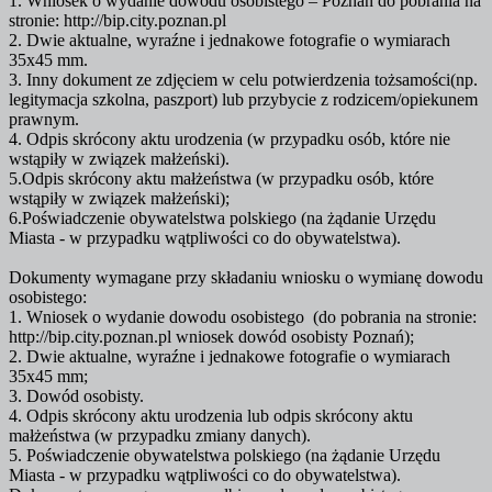
1. Wniosek o wydanie dowodu osobistego – Poznań do pobrania na
stronie: http://bip.city.poznan.pl
2. Dwie aktualne, wyraźne i jednakowe fotografie o wymiarach
35x45 mm.
3. Inny dokument ze zdjęciem w celu potwierdzenia tożsamości(np.
legitymacja szkolna, paszport) lub przybycie z rodzicem/opiekunem
prawnym.
4. Odpis skrócony aktu urodzenia (w przypadku osób, które nie
wstąpiły w związek małżeński).
5.Odpis skrócony aktu małżeństwa (w przypadku osób, które
wstąpiły w związek małżeński);
6.Poświadczenie obywatelstwa polskiego (na żądanie Urzędu
Miasta - w przypadku wątpliwości co do obywatelstwa).
Dokumenty wymagane przy składaniu wniosku o wymianę dowodu
osobistego:
1. Wniosek o wydanie dowodu osobistego (do pobrania na stronie:
http://bip.city.poznan.pl wniosek dowód osobisty Poznań);
2. Dwie aktualne, wyraźne i jednakowe fotografie o wymiarach
35x45 mm;
3. Dowód osobisty.
4. Odpis skrócony aktu urodzenia lub odpis skrócony aktu
małżeństwa (w przypadku zmiany danych).
5. Poświadczenie obywatelstwa polskiego (na żądanie Urzędu
Miasta - w przypadku wątpliwości co do obywatelstwa).