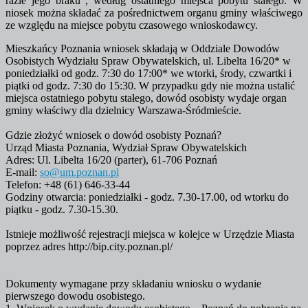
razie jego braku , według ostatniego miejsca pobytu stałego. W
niosek można składać za pośrednictwem organu gminy właściwego
ze względu na miejsce pobytu czasowego wnioskodawcy.
Mieszkańcy Poznania wniosek składają w Oddziale Dowodów
Osobistych Wydziału Spraw Obywatelskich, ul. Libelta 16/20* w
poniedziałki od godz. 7:30 do 17:00* we wtorki, środy, czwartki i
piątki od godz. 7:30 do 15:30. W przypadku gdy nie można ustalić
miejsca ostatniego pobytu stałego, dowód osobisty wydaje organ
gminy właściwy dla dzielnicy Warszawa-Śródmieście.
Gdzie złożyć wniosek o dowód osobisty Poznań?
Urząd Miasta Poznania, Wydział Spraw Obywatelskich
Adres: Ul. Libelta 16/20 (parter), 61-706 Poznań
E-mail:
so@um.poznan.pl
Telefon: +48 (61) 646-33-44
Godziny otwarcia: poniedziałki - godz. 7.30-17.00, od wtorku do
piątku - godz. 7.30-15.30.
Istnieje możliwość rejestracji miejsca w kolejce w Urzędzie Miasta
poprzez adres http://bip.city.poznan.pl/
Dokumenty wymagane przy składaniu wniosku o wydanie
pierwszego dowodu osobistego.