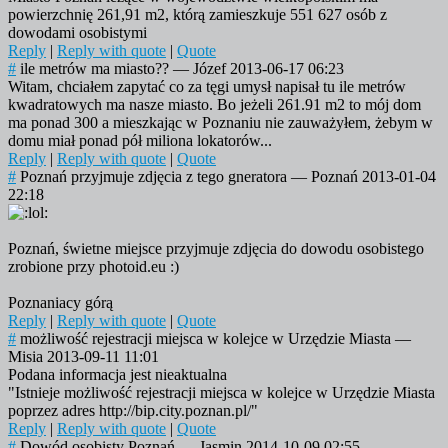
powierzchnię 261,91 m2, którą zamieszkuje 551 627 osób z
dowodami osobistymi
Reply
|
Reply with quote
|
Quote
#
ile metrów ma miasto??
—
Józef
2013-06-17 06:23
Witam, chciałem zapytać co za tęgi umysł napisał tu ile metrów
kwadratowych ma nasze miasto. Bo jeżeli 261.91 m2 to mój dom
ma ponad 300 a mieszkając w Poznaniu nie zauważyłem, żebym w
domu miał ponad pół miliona lokatorów...
Reply
|
Reply with quote
|
Quote
#
Poznań przyjmuje zdjęcia z tego gneratora
—
Poznań
2013-01-04
22:18
Poznań, świetne miejsce przyjmuje zdjęcia do dowodu osobistego
zrobione przy photoid.eu :)
Poznaniacy górą
Reply
|
Reply with quote
|
Quote
#
możliwość rejestracji miejsca w kolejce w Urzędzie Miasta
—
Misia
2013-09-11 11:01
Podana informacja jest nieaktualna
"Istnieje możliwość rejestracji miejsca w kolejce w Urzędzie Miasta
poprzez adres http://bip.city.poznan.pl/"
Reply
|
Reply with quote
|
Quote
#
Dowód osobisty Poznań
—
Jasmin
2014-10-09 02:55