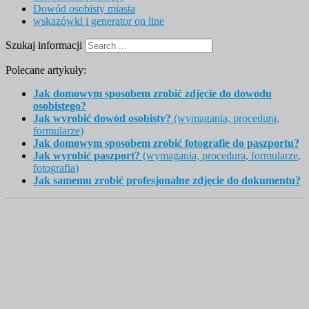
Dowód osobisty miasta
wskazówki i generator on line
Szukaj informacji
Polecane artykuły:
Jak domowym sposobem zrobić zdjęcie do dowodu
osobistego?
Jak wyrobić dowód osobisty?
(wymagania, procedura,
formularze)
Jak domowym sposobem zrobić fotografie do paszportu?
Jak wyrobić paszport?
(wymagania, procedura, formularze,
fotografia)
Jak samemu zrobić profesjonalne zdjęcie do dokumentu?